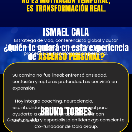
NO ES MOTIVACIÓN TEMPORAL,
ES TRANSFORMACIÓN REAL.
ISMAEL CALA
Estratega de vida, conferencista global y autor
¿Quién te guiará en esta experiencia
bestseller. Ha guiado a más de 600,000 personas en
procesos de transformación personal.
de
ASCENSO PERSONAL?
Su camino no fue lineal: enfrentó ansiedad,
confusión y rupturas profundas. Las convirtió en
expansión.
Hoy integra coaching, neurociencia,
BRUNO TORRES
espiritualidad y coherencia emocional para
ayudarte a activar tu propósito y vivir con
Coach de vida y especialista en liderazgo consciente.
consciencia.
Co-fundador de Cala Group.