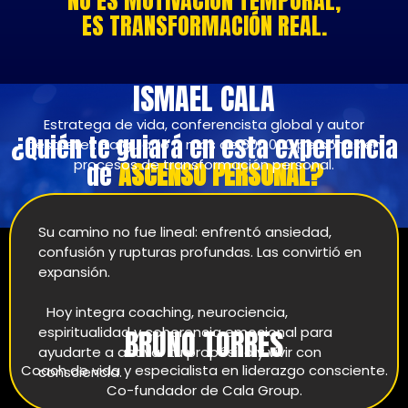
NO ES MOTIVACIÓN TEMPORAL,
ES TRANSFORMACIÓN REAL.
ISMAEL CALA
Estratega de vida, conferencista global y autor
¿Quién te guiará en esta experiencia
bestseller. Ha guiado a más de 600,000 personas en
procesos de transformación personal.
de
ASCENSO PERSONAL?
Su camino no fue lineal: enfrentó ansiedad,
confusión y rupturas profundas. Las convirtió en
expansión.
Hoy integra coaching, neurociencia,
BRUNO TORRES
espiritualidad y coherencia emocional para
ayudarte a activar tu propósito y vivir con
Coach de vida y especialista en liderazgo consciente.
consciencia.
Co-fundador de Cala Group.